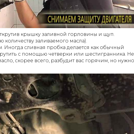
 открутив крышку заливной горловины и щуп.
ю количеству заливаемого масла).
. Иногда сливная пробка делается как обычный
ткрутить с помощью четверки или шестигранника. Не
асло, скорее всего, разбудит вас горячим, но нужн