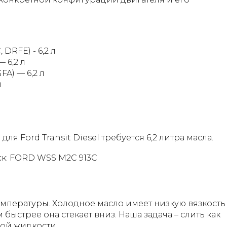
DRFE) - 6,2 л
 6,2 л
FA) — 6,2 л
л
ля Ford Transit Diesel требуется 6,2 литра масла.
к: FORD WSS M2C 913C
мпературы. Холодное масло имеет низкую вязкость
м быстрее она стекает вниз. Наша задача – слить как
ой жидкости.