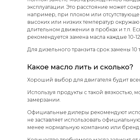
эксплуатации. Это расстояние может сок
например, при плохом или отсутствующе
высоких или низких температур окружающ
длительном движении в пробках и т.п. Е
рекомендуется замена масла каждые 10-12 
Для дизельного транзита срок замены 10 т.
Какое масло лить и сколько?
Хороший выбор для двигателя будит всесе
Используя продукты с такой вязкостью,
замерзании.
Официальные дилеры рекомендуют исполь
не заставляет использовать официальну
менее нормальную компанию или бренд н
Количество требуемого масла зависит от