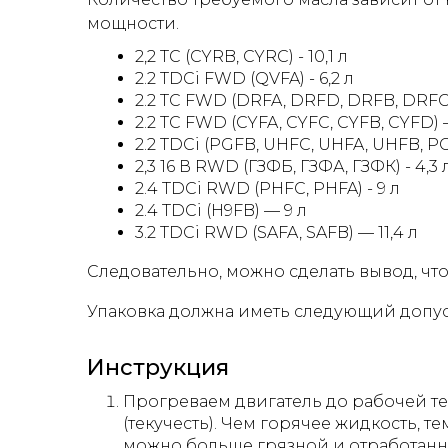
мощности.
2,2 ТС (CYRB, CYRC) - 10,1 л
2.2 TDCi FWD (QVFA) - 6,2 л
2.2 TC FWD (DRFA, DRFD, DRFB, DRFC, 
2.2 TC FWD (CYFA, CYFC, CYFB, CYFD) —
2.2 TDCi (PGFB, UHFC, UHFA, UHFB, PG
2,3 16 В RWD (ГЗФБ, ГЗФА, ГЗФК) - 4,3 
2.4 TDCi RWD (PHFC, PHFA) - 9 л
2.4 TDCi (H9FB) — 9 л
3.2 TDCi RWD (SAFA, SAFB) — 11,4 л
Следовательно, можно сделать вывод, что д
Упаковка должна иметь следующий допус
Инструкция
Прогреваем двигатель до рабочей те
(текучесть). Чем горячее жидкость, те
можно больше грязной и отработанн