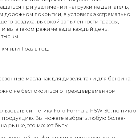
ращаться при увеличении нагрузки на двигатель,
м дорожном покрытии, в условиях экстремально
его воздуха, высокой запыленности трассы,
сли вы в таком режиме езды каждый день,
тыс км.
км или 1 раз в год.
зонные масла как для дизеля, так и для бензина.
 можно не беспокоиться о преждевременном
зовать синтетику Ford Formula F 5W-30, но никто
ю продукцию. Вы можете выбрать любую более-
а рынке, это может быть:
 конкретной конфигурации двигателя и его