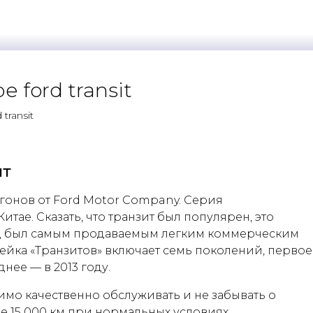
 ford transit
transit
ит
ргонов от Ford Motor Company. Серия
тае. Сказать, что транзит был популярен, это
енд был самым продаваемым легким коммерческим
нейка «Транзитов» включает семь поколений, первое
днее — в 2013 году.
мо качественно обслуживать и не забывать о
е 15 000 км при нормальных условиях