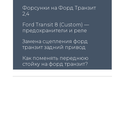
Форсунки на Форд Транзит 
2,4
Ford Transit 8 (Custom) — 
предохранители и реле
Замена сцепления форд 
транзит задний привод
Как поменять переднюю 
стойку на форд транзит?