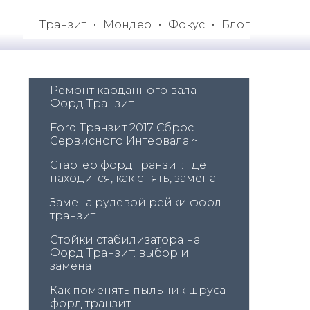
Транзит
Мондео
Фокус
Блог
Ремонт карданного вала 
Форд Транзит
Ford Транзит 2017 Сброс 
Сервисного Интервала ~
Стартер форд транзит: где 
находится, как снять, замена
Замена рулевой рейки форд 
транзит
Стойки стабилизатора на 
Форд Транзит: выбор и 
замена
Как поменять пыльник шруса 
форд транзит