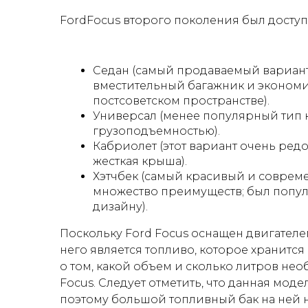
FordFocus второго поколения был доступе
Седан (самый продаваемый вариант, 
вместительный багажник и экономи
постсоветском пространстве).
Универсал (менее популярный тип к
грузоподъемностью).
Кабриолет (этот вариант очень редо
жесткая крыша).
Хэтчбек (самый красивый и соврем
множество преимуществ; был попу
дизайну).
Поскольку Ford Focus оснащен двигателе
него является топливо, которое хранится
о том, какой объем и сколько литров не
Focus. Следует отметить, что данная мо
поэтому большой топливный бак на ней н