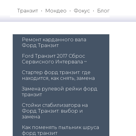
Транзит
Мондео
Фокус
Блог
Ремонт карданного вала 
Форд Транзит
Ford Транзит 2017 Сброс 
Сервисного Интервала ~
Стартер форд транзит: где 
находится, как снять, замена
Замена рулевой рейки форд 
транзит
Стойки стабилизатора на 
Форд Транзит: выбор и 
замена
Как поменять пыльник шруса 
форд транзит