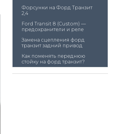
Форсунки на Форд Транзит 
2,4
Ford Transit 8 (Custom) — 
предохранители и реле
Замена сцепления форд 
транзит задний привод
Как поменять переднюю 
стойку на форд транзит?