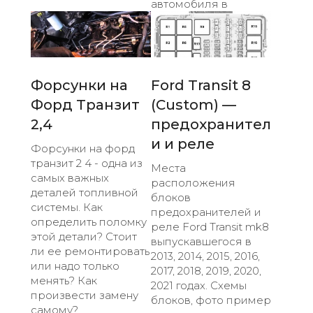
автомобиля в
Форсунки на
Ford Transit 8
Форд Транзит
(Custom) —
2,4
предохранител
и и реле
Форсунки на форд
транзит 2 4 - одна из
Места
самых важных
расположения
деталей топливной
блоков
системы. Как
предохранителей и
определить поломку
реле Ford Transit mk8
этой детали? Стоит
выпускавшегося в
ли ее ремонтировать
2013, 2014, 2015, 2016,
или надо только
2017, 2018, 2019, 2020,
менять? Как
2021 годах. Схемы
произвести замену
блоков, фото пример
самому?