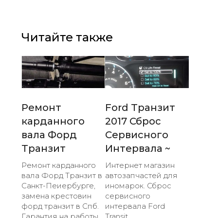
Читайте также
Ремонт
Ford Транзит
карданного
2017 Сброс
вала Форд
Сервисного
Транзит
Интервала ~
Ремонт карданного
Интернет магазин
вала Форд Транзит в
автозапчастей для
Санкт-Пеиербурге,
иномарок. Сброс
замена крестовин
сервисного
форд транзит в Спб.
интервала Ford
Гарантия на работы.
Transit