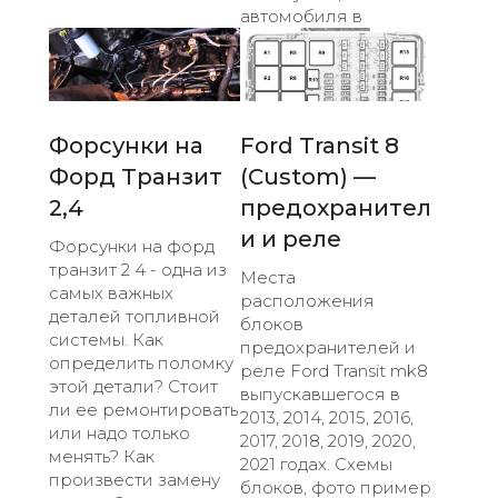
автомобиля в
Форсунки на
Ford Transit 8
Форд Транзит
(Custom) —
2,4
предохранител
и и реле
Форсунки на форд
транзит 2 4 - одна из
Места
самых важных
расположения
деталей топливной
блоков
системы. Как
предохранителей и
определить поломку
реле Ford Transit mk8
этой детали? Стоит
выпускавшегося в
ли ее ремонтировать
2013, 2014, 2015, 2016,
или надо только
2017, 2018, 2019, 2020,
менять? Как
2021 годах. Схемы
произвести замену
блоков, фото пример