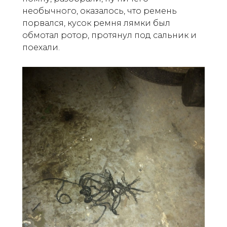
необычного, оказалось, что ремень
порвался, кусок ремня лямки был
обмотал ротор, протянул под сальник и
поехали.