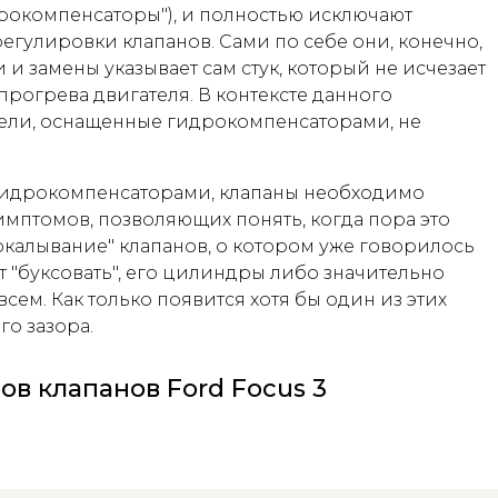
идрокомпенсаторы"), и полностью исключают
гулировки клапанов. Сами по себе они, конечно,
 и замены указывает сам стук, который не исчезает
 прогрева двигателя. В контексте данного
гатели, оснащенные гидрокомпенсаторами, не
 гидрокомпенсаторами, клапаны необходимо
имптомов, позволяющих понять, когда пора это
"покалывание" клапанов, о котором уже говорилось
ет "буксовать", его цилиндры либо значительно
сем. Как только появится хотя бы один из этих
о зазора.
ов клапанов Ford Focus 3