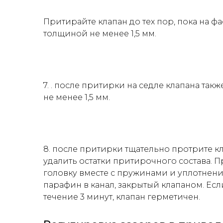
Притирайте клапан до тех пор, пока на ф
толщиной не менее 1,5 мм.
7. . после притирки на седле клапана та
не менее 1,5 мм.
8. после притирки тщательно протрите к
удалить остатки притирочного состава. П
головку вместе с пружинами и уплотнения
парафин в канал, закрытый клапаном. Есл
течение 3 минут, клапан герметичен.