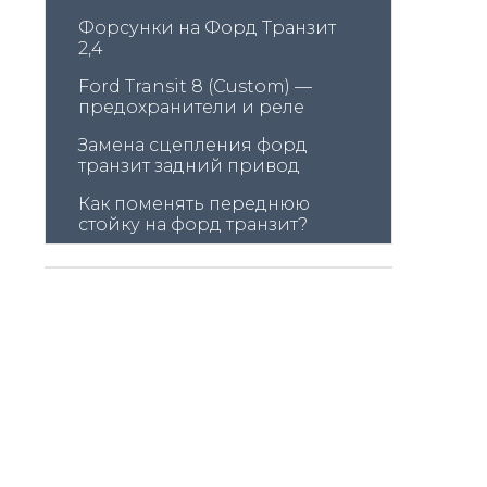
Форсунки на Форд Транзит 
2,4
Ford Transit 8 (Custom) — 
предохранители и реле
Замена сцепления форд 
транзит задний привод
Как поменять переднюю 
стойку на форд транзит?