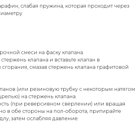
рафин, слабая пружина, которая проходит через
диаметру.
рочной смеси на фаску клапана.
стержень клапана и вставьте клапан в
 сгорания, смазав стержень клапана графитовой
апанов (или резиновую трубку с некоторым натягом
релью) на стержень клапана.
ость (при реверсивном сверлении) или вращая
о в обе стороны на пол-оборота, притирайте
лу, затем ослабляя давление.