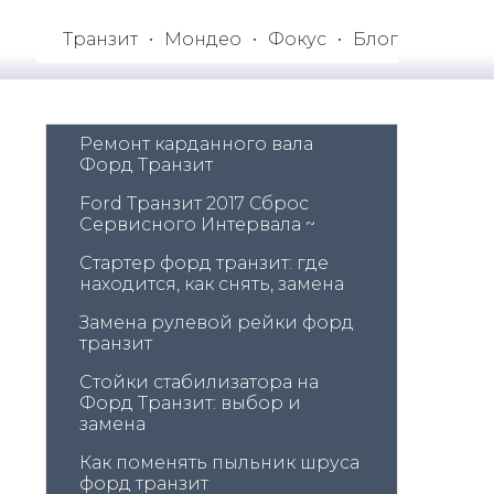
Транзит
Мондео
Фокус
Блог
Ремонт карданного вала 
Форд Транзит
Ford Транзит 2017 Сброс 
Сервисного Интервала ~
Стартер форд транзит: где 
находится, как снять, замена
Замена рулевой рейки форд 
транзит
Стойки стабилизатора на 
Форд Транзит: выбор и 
замена
Как поменять пыльник шруса 
форд транзит