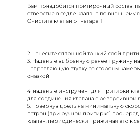
Вам понадобится притирочный состав, па
отверстие в седле клапана по внешнему 
Очистите клапан от нагара. 1.
2. нанесите сплошной тонкий слой прити
3. Наденьте выбранную ранее пружину на 
направляющую втулку со стороны камеры
смазкой.
4. наденьте инструмент для притирки кл
для соединения клапана с реверсивной д
5. повернув дрель на минимальную скор
патрон (при ручной притирке) поочередн
клапан, периодически прижимая его к сед