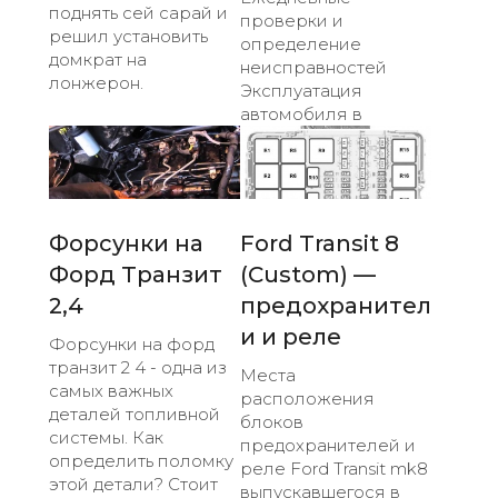
поднять сей сарай и
проверки и
решил установить
определение
домкрат на
неисправностей
лонжерон.
Эксплуатация
автомобиля в
Форсунки на
Ford Transit 8
Форд Транзит
(Custom) —
2,4
предохранител
и и реле
Форсунки на форд
транзит 2 4 - одна из
Места
самых важных
расположения
деталей топливной
блоков
системы. Как
предохранителей и
определить поломку
реле Ford Transit mk8
этой детали? Стоит
выпускавшегося в