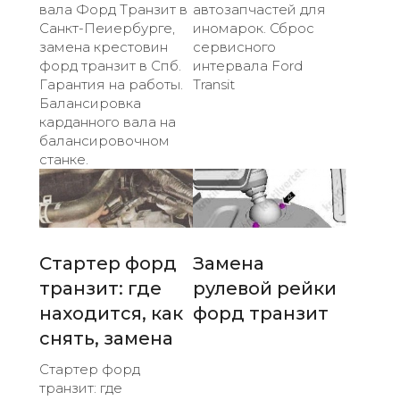
вала Форд Транзит в
автозапчастей для
Санкт-Пеиербурге,
иномарок. Сброс
замена крестовин
сервисного
форд транзит в Спб.
интервала Ford
Гарантия на работы.
Transit
Балансировка
карданного вала на
балансировочном
станке.
Стартер форд
Замена
транзит: где
рулевой рейки
находится, как
форд транзит
снять, замена
Стартер форд
транзит: где