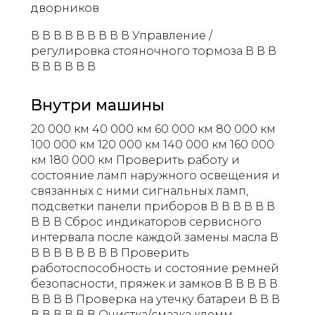
дворников
В В В В В В В В В Управление /
регулировка стояночного тормоза В В В
В В В В В В
Внутри машины
20 000 км 40 000 км 60 000 км 80 000 км
100 000 км 120 000 км 140 000 км 160 000
км 180 000 км Проверить работу и
состояние ламп наружного освещения и
связанных с ними сигнальных ламп,
подсветки панели приборов В В В В В В
В В В Сброс индикаторов сервисного
интервала после каждой замены масла В
В В В В В В В В Проверить
работоспособность и состояние ремней
безопасности, пряжек и замков В В В В В
В В В В Проверка на утечку батареи В В В
В В В В В В Очистка/смазка клемм