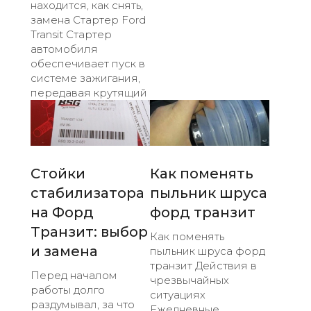
находится, как снять,
замена Стартер Ford
Transit Стартер
автомобиля
обеспечивает пуск в
системе зажигания,
передавая крутящий
Стойки
Как поменять
стабилизатора
пыльник шруса
на Форд
форд транзит
Транзит: выбор
Как поменять
и замена
пыльник шруса форд
транзит Действия в
Перед началом
чрезвычайных
работы долго
ситуациях
раздумывал, за что
Ежедневные