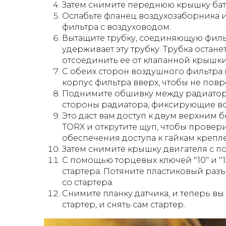
Затем снимите переднюю крышку бат
Ослабьте фланец воздухозаборника 
фильтра с воздуховодом.
Вытащите трубку, соединяющую фильт
удерживает эту трубку. Трубка остане
отсоединить ее от клапанной крышки
С обеих сторон воздушного фильтра 
корпус фильтра вверх, чтобы не повр
Поднимите обшивку между радиаторо
стороны радиатора, фиксирующие во
Это даст вам доступ к двум верхним 
TORX и открутите щуп, чтобы провер
обеспечения доступа к гайкам крепле
Затем снимите крышку двигателя с пом
С помощью торцевых ключей "10" и "1
стартера. Потяните пластиковый разъ
со стартера.
Снимите планку датчика, и теперь в
стартер, и снять сам стартер.