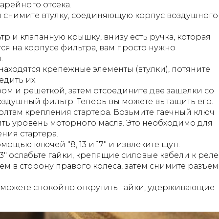
арейного отсека.
и снимите втулку, соединяющую корпус воздушного
р и клапанную крышку, внизу есть ручка, которая
тся на корпусе фильтра, вам просто нужно
.
находятся крепежные элементы (втулки), потяните
едить их.
м и решеткой, затем отсоедините две защелки со
здушный фильтр. Теперь вы можете вытащить его.
болтам крепления стартера. Возьмите гаечный ключ
ить уровень моторного масла. Это необходимо для
ния стартера.
ощью ключей "8, 13 и 17" и извлеките щуп.
3" ослабьте гайки, крепящие силовые кабели к реле
ем в сторону правого колеса, затем снимите разъем
ы можете спокойно открутить гайки, удерживающие