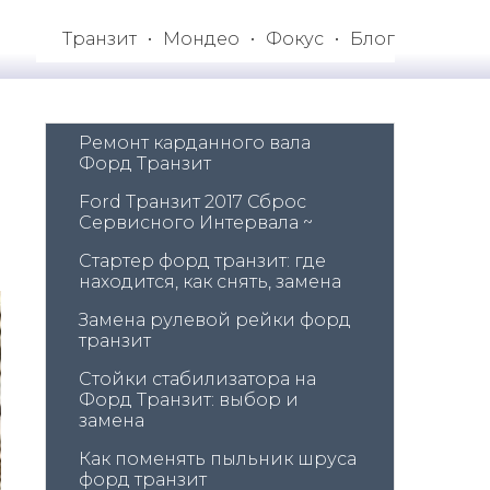
Транзит
Мондео
Фокус
Блог
Ремонт карданного вала 
Форд Транзит
Ford Транзит 2017 Сброс 
Сервисного Интервала ~
Стартер форд транзит: где 
находится, как снять, замена
Замена рулевой рейки форд 
транзит
Стойки стабилизатора на 
Форд Транзит: выбор и 
замена
Как поменять пыльник шруса 
форд транзит