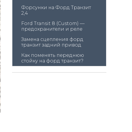
Форсунки на Форд Транзит 
2,4
Ford Transit 8 (Custom) — 
предохранители и реле
Замена сцепления форд 
транзит задний привод
Как поменять переднюю 
стойку на форд транзит?