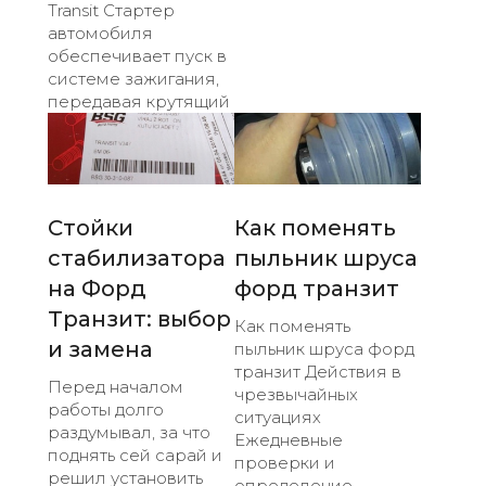
Transit Стартер
автомобиля
обеспечивает пуск в
системе зажигания,
передавая крутящий
Стойки
Как поменять
стабилизатора
пыльник шруса
на Форд
форд транзит
Транзит: выбор
Как поменять
и замена
пыльник шруса форд
транзит Действия в
Перед началом
чрезвычайных
работы долго
ситуациях
раздумывал, за что
Ежедневные
поднять сей сарай и
проверки и
решил установить
определение