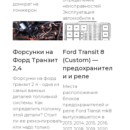
домкрат на
неисправностей
лонжерон.
Эксплуатация
автомобиля в
Форсунки на
Ford Transit 8
Форд Транзит
(Custom) —
2,4
предохранител
и и реле
Форсунки на форд
транзит 2 4 - одна из
Места
самых важных
расположения
деталей топливной
блоков
системы. Как
предохранителей и
определить поломку
реле Ford Transit mk8
этой детали? Стоит
выпускавшегося в
ли ее ремонтировать
2013, 2014, 2015, 2016,
или надо только
2017, 2018, 2019, 2020,