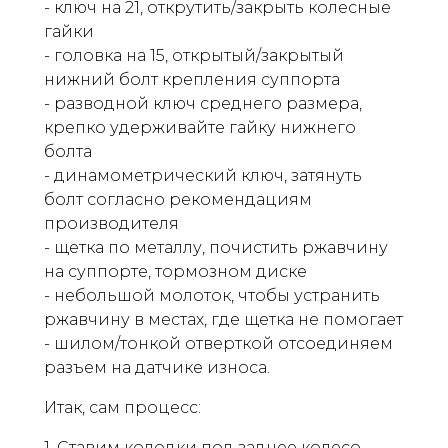
- ключ на 21, открутить/закрыть колесные
гайки
- головка на 15, открытый/закрытый
нижний болт крепления суппорта
- разводной ключ среднего размера,
крепко удерживайте гайку нижнего
болта
- динамометрический ключ, затянуть
болт согласно рекомендациям
производителя
- щетка по металлу, почистить ржавчину
на суппорте, тормозном диске
- небольшой молоток, чтобы устранить
ржавчину в местах, где щетка не помогает
- шилом/тонкой отверткой отсоединяем
разъем на датчике износа.
Итак, сам процесс:
1. Ставим колодки под заднее колесо