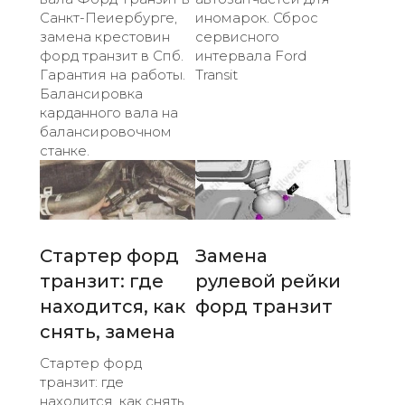
Санкт-Пеиербурге,
иномарок. Сброс
замена крестовин
сервисного
форд транзит в Спб.
интервала Ford
Гарантия на работы.
Transit
Балансировка
карданного вала на
балансировочном
станке.
Стартер форд
Замена
транзит: где
рулевой рейки
находится, как
форд транзит
снять, замена
Стартер форд
транзит: где
находится, как снять,