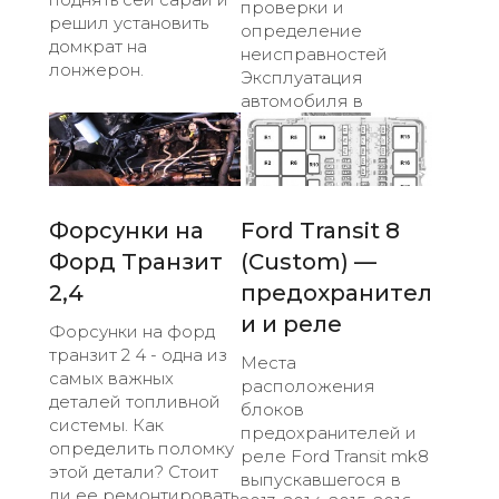
проверки и
решил установить
определение
домкрат на
неисправностей
лонжерон.
Эксплуатация
автомобиля в
Форсунки на
Ford Transit 8
Форд Транзит
(Custom) —
2,4
предохранител
и и реле
Форсунки на форд
транзит 2 4 - одна из
Места
самых важных
расположения
деталей топливной
блоков
системы. Как
предохранителей и
определить поломку
реле Ford Transit mk8
этой детали? Стоит
выпускавшегося в
ли ее ремонтировать