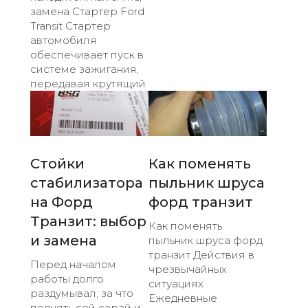
замена Стартер Ford
Transit Стартер
автомобиля
обеспечивает пуск в
системе зажигания,
передавая крутящий
Стойки
Как поменять
стабилизатора
пыльник шруса
на Форд
форд транзит
Транзит: выбор
Как поменять
и замена
пыльник шруса форд
транзит Действия в
Перед началом
чрезвычайных
работы долго
ситуациях
раздумывал, за что
Ежедневные
поднять сей сарай и